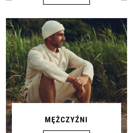
MĘŻCZYŹNI