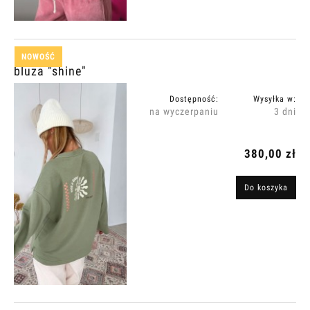
NOWOŚĆ
bluza "shine"
Dostępność:
Wysyłka w:
na wyczerpaniu
3 dni
380,00 zł
Do koszyka