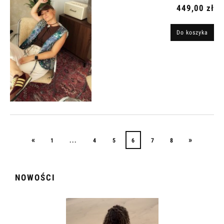
449,00 zł
Do koszyka
«
»
1
...
4
5
6
7
8
NOWOŚCI