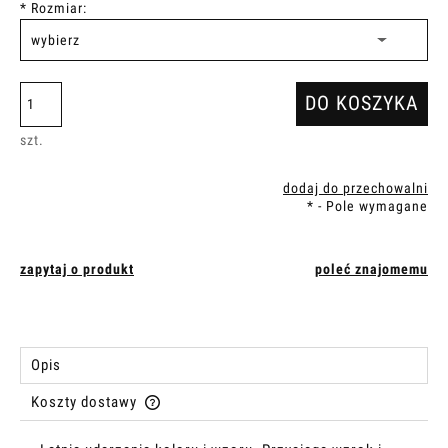
*
Rozmiar:
DO KOSZYKA
szt.
dodaj do przechowalni
*
- Pole wymagane
zapytaj o produkt
poleć znajomemu
Opis
Koszty dostawy
Cena nie zawiera ewentualnych kosztów płatności