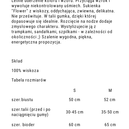
Letnie uderzenie koloru i wzoru. Przyciąga wzrok i
wywołuje niekontrolowany uśmiech. Sukienka
"Flower" z wiskozy, oddychająca, zwiewna, delikatna.
Nie prześwituje. W talii gumka, dzięki której
dopasowuje się idealnie. Rozcięcie na nodze dodaje
zmysłowego charakteru. Wystylizujecie ją z
trampkami, sandałkami, szpilkami - w zależności od
okoliczności ;) Szalenie wygodna, piękna,
energetyczna propozycja.
Skład
100% wiskoza
Tabela rozmiarów
S
M
szer.biustu
50 cm
52 cm
szer.talii (przed i po
30-45 cm
35-50 cm
naciągnięciu gumy)
szer. bioder
60 cm
65 cm