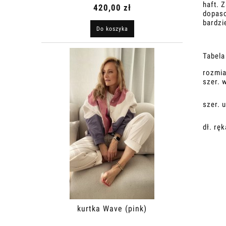
haft. 
420,00 zł
dopaso
bardzi
Do koszyka
Tabela
rozmia
szer. 
szer. 
dł. rę
kurtka Wave (pink)