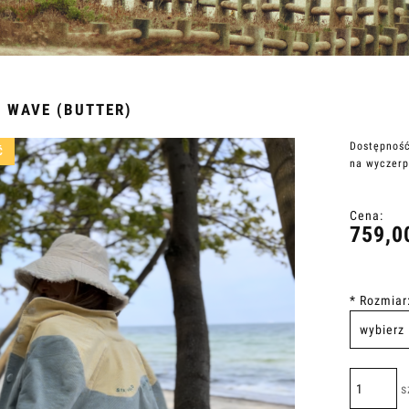
 WAVE (BUTTER)
Dostępność
Ć
na wyczerp
Cena:
759,0
*
Rozmiar
s