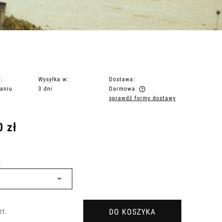
:
Wysyłka w:
Dostawa:
aniu
3 dni
Darmowa
sprawdź formy dostawy
Cena nie zawiera ewentualnych kosztów
płatności
0 zł
:
DO KOSZYKA
zt.