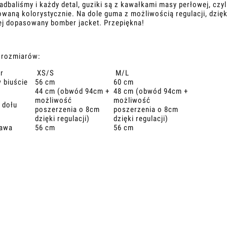
Zadbaliśmy i każdy detal, guziki są z kawałkami masy perłowej, cz
waną kolorystycznie. Na dole guma z możliwością regulacji, dzięki
ej dopasowany bomber jacket. Przepiękna!
 rozmiarów:
r
XS/S
M/L
w biuście
56 cm
60 cm
44 cm (obwód 94cm +
48 cm (obwód 94cm +
możliwość
możliwość
u dołu
poszerzenia o 8cm
poszerzenia o 8cm
dzięki regulacji)
dzięki regulacji)
kawa
56 cm
56 cm