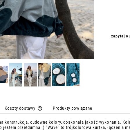
zapytaj o
Koszty dostawy
Produkty powiązane
na konstrukcja, cudowne kolory, doskonała jakość wykonania. Kolej
Cena nie zawiera ewentualnych kosztów
o jestem prze!dumna :) "Wave" to trójkolorowa kurtka, łączenia mają
płatności